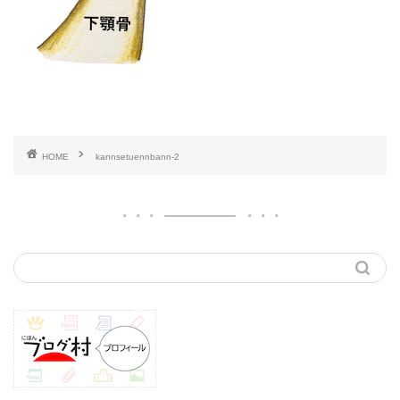
HOME
kannsetuennbann-2