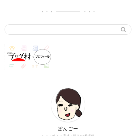
ぽんごー
じょっぱり(＝意地っ張り)な看護師