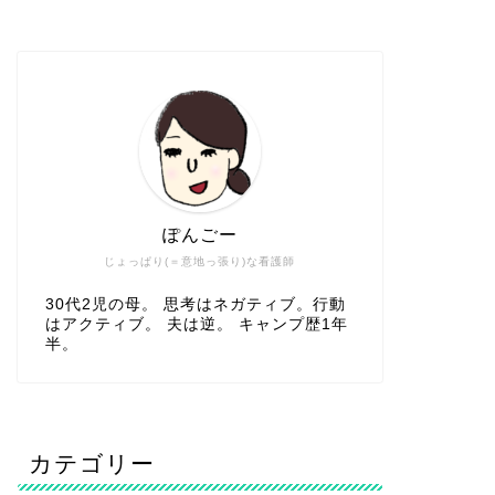
ぽんごー
じょっぱり(＝意地っ張り)な看護師
30代2児の母。 思考はネガティブ。行動
はアクティブ。 夫は逆。 キャンプ歴1年
半。
カテゴリー