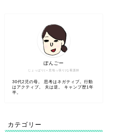
ぽんごー
じょっぱり(＝意地っ張り)な看護師
30代2児の母。 思考はネガティブ。行動
はアクティブ。 夫は逆。 キャンプ歴1年
半。
カテゴリー