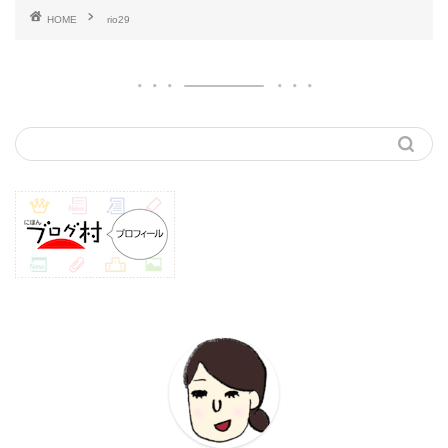
HOME
rio29