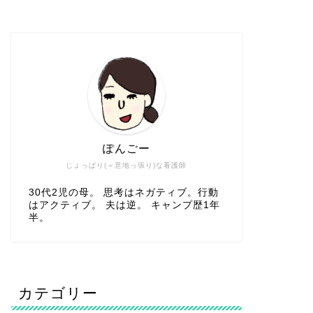
ぽんごー
じょっぱり(＝意地っ張り)な看護師
30代2児の母。 思考はネガティブ。行動
はアクティブ。 夫は逆。 キャンプ歴1年
半。
カテゴリー