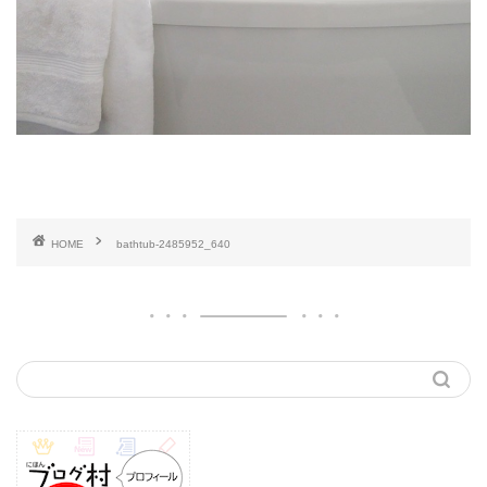
HOME
bathtub-2485952_640