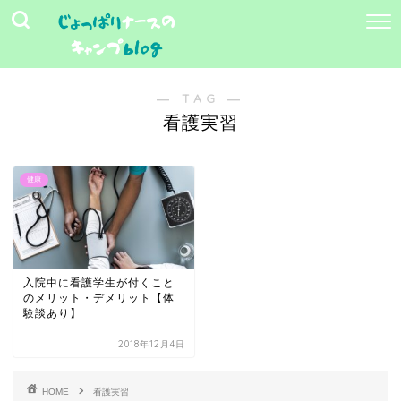
― TAG ―
看護実習
健康
入院中に看護学生が付くこと
のメリット・デメリット【体
験談あり】
2018年12月4日
HOME
看護実習