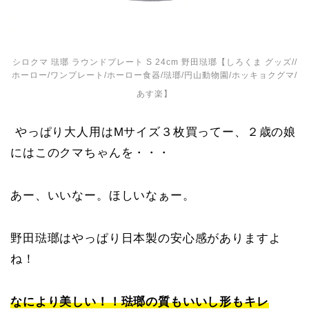
シロクマ 琺瑯 ラウンドプレート S 24cm 野田琺瑯【しろくま グッズ//
ホーロー/ワンプレート/ホーロー食器/琺瑯/円山動物園/ホッキョクグマ/
あす楽】
やっぱり大人用はMサイズ３枚買ってー、２歳の娘
にはこのクマちゃんを・・・
あー、いいなー。ほしいなぁー。
野田琺瑯はやっぱり日本製の安心感がありますよ
ね！
なにより美しい！！琺瑯の質もいいし形もキレ