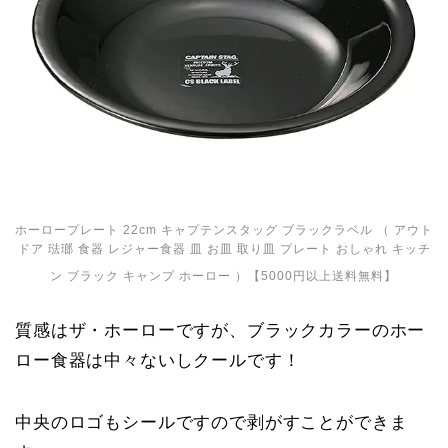
ホーロープレート 22cm キャプテンスタッグ ブラックラベル （ アウト
ドア 琺瑯 食器 レジャー食器 皿 お皿 取り皿 プレート おしゃれ キッチ
ン ブラック キャンプ ホーロー ）【5000円以上送料無料】
質感はザ・ホーローですが、ブラックカラーのホー
ロー食器は中々ないしクールです！
中央のロゴもシールですので剥がすことができま