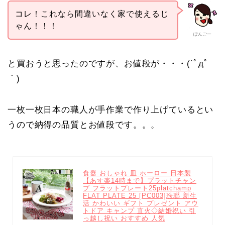
コレ！これなら間違いなく家で使えるじ
ゃん！！！
ぽんごー
と買おうと思ったのですが、お値段が・・・(´ﾟдﾟ
｀)
一枚一枚日本の職人が手作業で作り上げているとい
うので納得の品質とお値段です。。。
食器 おしゃれ 皿 ホーロー 日本製
【あす楽14時まで】プラットチャン
プ フラットプレート25platchamp
FLAT PLATE 25 [PC003]琺瑯 新生
活 かわいい ギフト プレゼント アウ
トドア キャンプ 直火◇結婚祝い 引
っ越し祝い おすすめ 人気