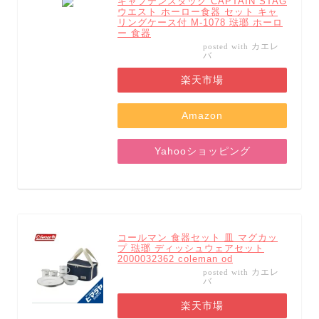
キャプテンスタッグ CAPTAIN STAG
ウエスト ホーロー食器 セット キャ
リングケース付 M-1078 琺瑯 ホーロ
ー 食器
カエレ
posted with
バ
楽天市場
Amazon
Yahooショッピング
コールマン 食器セット 皿 マグカッ
プ 琺瑯 ディッシュウェアセット
2000032362 coleman od
カエレ
posted with
バ
楽天市場