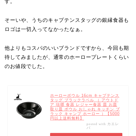
す。
そーいや、うちのキャプテンスタッグの銀縁食器も
ロゴは一切入ってなかったなぁ。
他よりもコスパのいいブランドですから、今回も期
待してみましたが、通常のホーロープレートくらい
のお値段でした。
ホーローボウル 16cm キャプテンス
タッグ ブラックラベル （ アウトド
ア 琺瑯 食器 レジャー食器 皿 お皿
取り皿 ボウル おしゃれ キッチン ブ
ラック キャンプ ホーロー ）【5000
円以上送料無料】
カエレ
posted with
バ