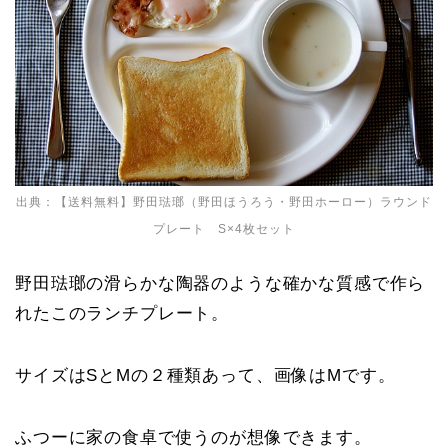
出典：
【送料無料】野田琺瑯（野田ほうろう・野田ホーロー）ラウンド
プレート S×4枚セット
野田琺瑯の滑らかな陶器のような確かな質感で作ら
れたこのランチプレート。
サイズはSとMの２種類あって、画像はMです。
ふつーに家の食卓で使うのが想像できます。